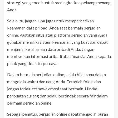
strategi yang cocok untuk meningkatkan peluang menang
Anda.
Selain itu, jangan lupa juga untuk memperhatikan
keamanan data pribadi Anda saat bermain perjudian
online. Pastikan situs atau platform perjudian yang Anda
gunakan memiliki sistem keamanan yang kuat dan dapat
menjamin kerahasiaan data pribadi Anda. Jangan
memberikan informasi pribadi atau finansial Anda kepada
pihak yang tidak terpercaya.
Dalam bermain perjudian online, selalu bijaksana dalam
mengelola waktu dan uang Anda. Tetaplah fokus dan
jangan terlalu terbawa emosi saat bermain. Hindari
perbuatan curang dan selalu bertindak secara fair dalam
bermain perjudian online.
Sebagai penutup, perjudian online dapat menjadi hiburan