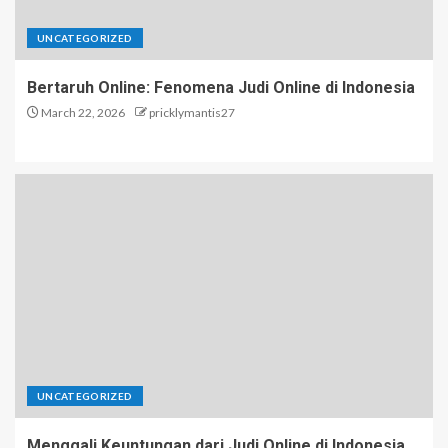
UNCATEGORIZED
Bertaruh Online: Fenomena Judi Online di Indonesia
March 22, 2026
pricklymantis27
UNCATEGORIZED
Menggali Keuntungan dari Judi Online di Indonesia