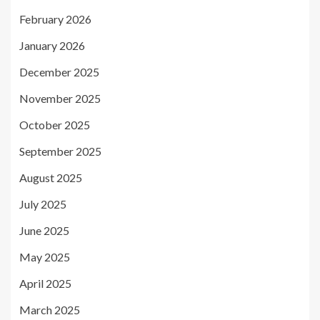
February 2026
January 2026
December 2025
November 2025
October 2025
September 2025
August 2025
July 2025
June 2025
May 2025
April 2025
March 2025