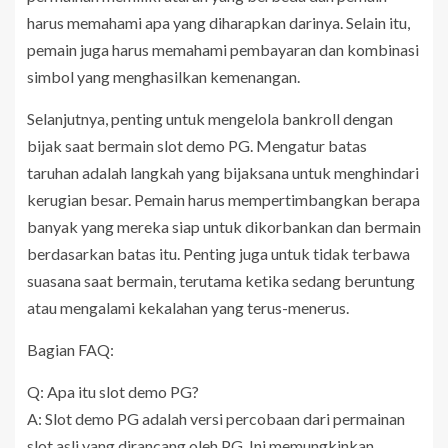
harus memahami apa yang diharapkan darinya. Selain itu,
pemain juga harus memahami pembayaran dan kombinasi
simbol yang menghasilkan kemenangan.
Selanjutnya, penting untuk mengelola bankroll dengan
bijak saat bermain slot demo PG. Mengatur batas
taruhan adalah langkah yang bijaksana untuk menghindari
kerugian besar. Pemain harus mempertimbangkan berapa
banyak yang mereka siap untuk dikorbankan dan bermain
berdasarkan batas itu. Penting juga untuk tidak terbawa
suasana saat bermain, terutama ketika sedang beruntung
atau mengalami kekalahan yang terus-menerus.
Bagian FAQ:
Q: Apa itu slot demo PG?
A: Slot demo PG adalah versi percobaan dari permainan
slot asli yang dirancang oleh PG. Ini memungkinkan