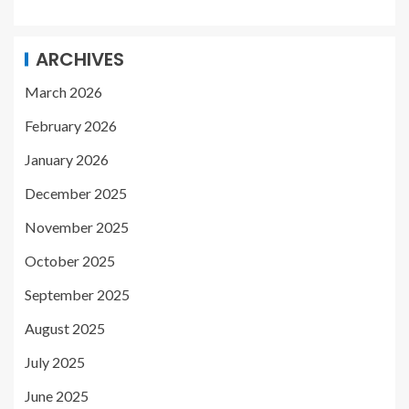
ARCHIVES
March 2026
February 2026
January 2026
December 2025
November 2025
October 2025
September 2025
August 2025
July 2025
June 2025