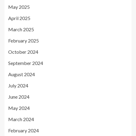
May 2025
April 2025
March 2025
February 2025
October 2024
September 2024
August 2024
July 2024
June 2024
May 2024
March 2024
February 2024