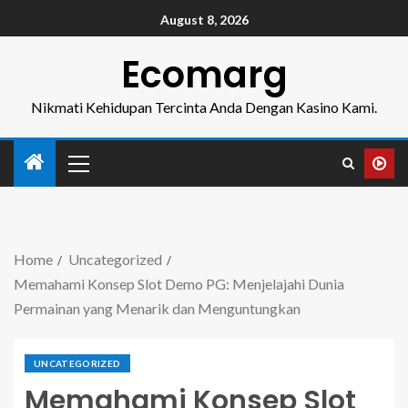
August 8, 2026
Ecomarg
Nikmati Kehidupan Tercinta Anda Dengan Kasino Kami.
Home
Uncategorized
Memahami Konsep Slot Demo PG: Menjelajahi Dunia
Permainan yang Menarik dan Menguntungkan
UNCATEGORIZED
Memahami Konsep Slot