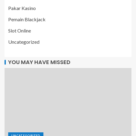
Pakar Kasino
Pemain Blackjack
Slot Online
Uncategorized
YOU MAY HAVE MISSED
UNCATEGORIZED