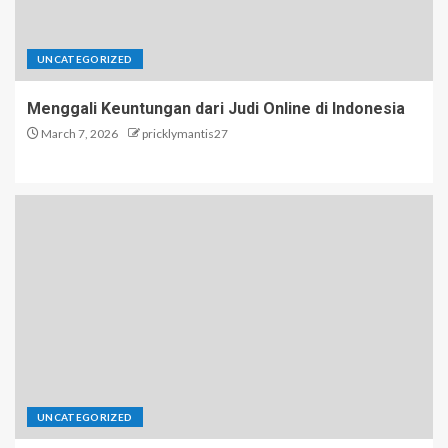
UNCATEGORIZED
Menggali Keuntungan dari Judi Online di Indonesia
March 7, 2026
pricklymantis27
UNCATEGORIZED