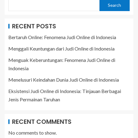
Search
RECENT POSTS
Bertaruh Online: Fenomena Judi Online di Indonesia
Menggali Keuntungan dari Judi Online di Indonesia
Menguak Keberuntungan: Fenomena Judi Online di
Indonesia
Menelusuri Keindahan Dunia Judi Online di Indonesia
Eksistensi Judi Online di Indonesia: Tinjauan Berbagai
Jenis Permainan Taruhan
RECENT COMMENTS
No comments to show.