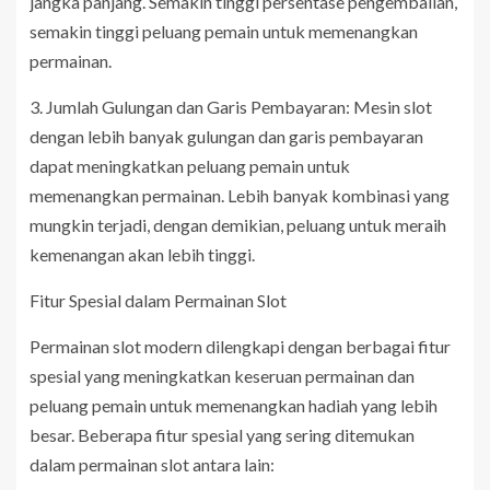
jangka panjang. Semakin tinggi persentase pengembalian,
semakin tinggi peluang pemain untuk memenangkan
permainan.
3. Jumlah Gulungan dan Garis Pembayaran: Mesin slot
dengan lebih banyak gulungan dan garis pembayaran
dapat meningkatkan peluang pemain untuk
memenangkan permainan. Lebih banyak kombinasi yang
mungkin terjadi, dengan demikian, peluang untuk meraih
kemenangan akan lebih tinggi.
Fitur Spesial dalam Permainan Slot
Permainan slot modern dilengkapi dengan berbagai fitur
spesial yang meningkatkan keseruan permainan dan
peluang pemain untuk memenangkan hadiah yang lebih
besar. Beberapa fitur spesial yang sering ditemukan
dalam permainan slot antara lain: