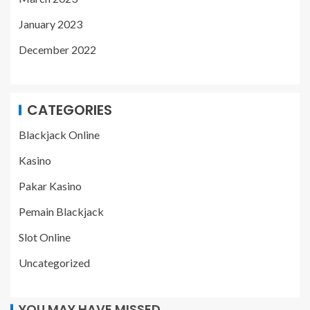
January 2023
December 2022
CATEGORIES
Blackjack Online
Kasino
Pakar Kasino
Pemain Blackjack
Slot Online
Uncategorized
YOU MAY HAVE MISSED