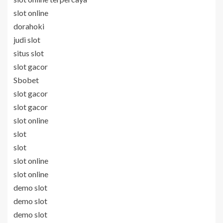
slot online
dorahoki
judi slot
situs slot
slot gacor
Sbobet
slot gacor
slot gacor
slot online
slot
slot
slot online
slot online
demo slot
demo slot
demo slot