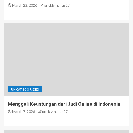
March 22, 2026
pricklymantis27
UNCATEGORIZED
Menggali Keuntungan dari Judi Online di Indonesia
March 7, 2026
pricklymantis27