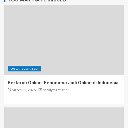
UNCATEGORIZED
Bertaruh Online: Fenomena Judi Online di Indonesia
March 22, 2026
pricklymantis27