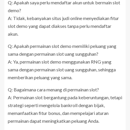
Q: Apakah saya perlu mendaftar akun untuk bermain slot
demo?
A: Tidak, kebanyakan situs judi online menyediakan fitur
slot demo yang dapat diakses tanpa perlu mendaftar
akun.
Q: Apakah permainan slot demo memiliki peluang yang
sama dengan permainan slot uang sungguhan?
A: Ya, permainan slot demo menggunakan RNG yang
sama dengan permainan slot uang sungguhan, sehingga
memberikan peluang yang sama.
Q: Bagaimana cara menang di permainan slot?
A: Permainan slot bergantung pada keberuntungan, tetapi
strategi seperti mengelola bankroll dengan bijak,
memanfaatkan fitur bonus, dan mempelajari aturan
permainan dapat meningkatkan peluang Anda.