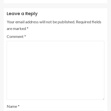
Leave a Reply
Your email address will not be published.
Required fields
are marked
*
Comment
*
Name
*