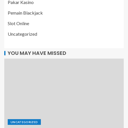
Pakar Kasino
Pemain Blackjack
Slot Online
Uncategorized
YOU MAY HAVE MISSED
UNCATEGORIZED