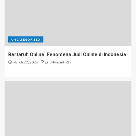
UNCATEGORIZED
Bertaruh Online: Fenomena Judi Online di Indonesia
March 22, 2026
pricklymantis27