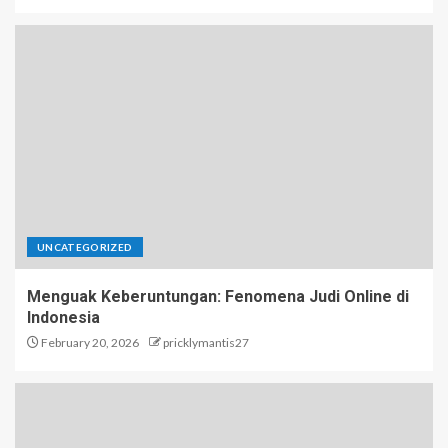
UNCATEGORIZED
Menguak Keberuntungan: Fenomena Judi Online di
Indonesia
February 20, 2026
pricklymantis27