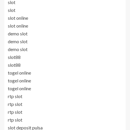
slot
slot
slot online
slot online
demo slot
demo slot
demo slot
slot88
slot88
togel online
togel online
togel online
rtp slot
rtp slot
rtp slot
rtp slot
slot deposit pulsa