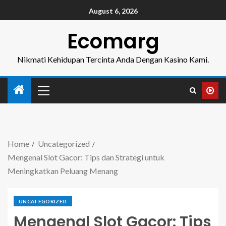
August 6, 2026
Ecomarg
Nikmati Kehidupan Tercinta Anda Dengan Kasino Kami.
Home
Uncategorized
Mengenal Slot Gacor: Tips dan Strategi untuk
Meningkatkan Peluang Menang
UNCATEGORIZED
Mengenal Slot Gacor: Tips