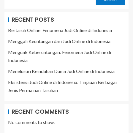
RECENT POSTS
Bertaruh Online: Fenomena Judi Online di Indonesia
Menggali Keuntungan dari Judi Online di Indonesia
Menguak Keberuntungan: Fenomena Judi Online di
Indonesia
Menelusuri Keindahan Dunia Judi Online di Indonesia
Eksistensi Judi Online di Indonesia: Tinjauan Berbagai
Jenis Permainan Taruhan
RECENT COMMENTS
No comments to show.