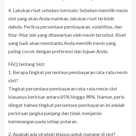
4. Lakukan riset sebelum bermain: Sebelum memilih mesin
slot yang akan Anda mainkan, lakukan riset terlebih
dahulu. Periksa persentase pembayaran, volatilitas, dan
fitur-fitur lain yang ditawarkan oleh mesin tersebut. Riset
yang baik akan membantu Anda memilih mesin yang
paling cocok dengan preferensi dan tujuan Anda.
FAQ tentang Slot:
1. Berapa tingkat persentase pembayaran rata-rata mesin
slot?
Tingkat persentase pembayaran rata-rata mesin slot
biasanya berkisar antara 85% hingga 98%. Namun, perlu
diingat bahwa tingkat persentase pembayaran ini adalah
perkiraan jangka panjang dan tidak menjamin
kemenangan pada setiap putaran.
2. Apakah ada strategi khusus untuk menang di slot?