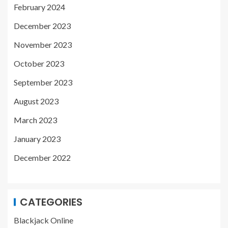
February 2024
December 2023
November 2023
October 2023
September 2023
August 2023
March 2023
January 2023
December 2022
CATEGORIES
Blackjack Online