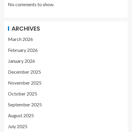
No comments to show.
ARCHIVES
March 2026
February 2026
January 2026
December 2025
November 2025
October 2025
September 2025
August 2025
July 2025