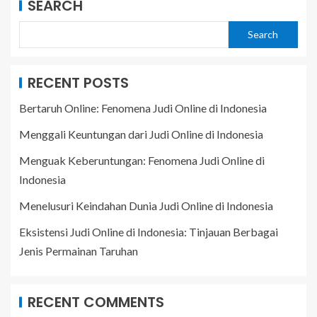
SEARCH
Search
RECENT POSTS
Bertaruh Online: Fenomena Judi Online di Indonesia
Menggali Keuntungan dari Judi Online di Indonesia
Menguak Keberuntungan: Fenomena Judi Online di
Indonesia
Menelusuri Keindahan Dunia Judi Online di Indonesia
Eksistensi Judi Online di Indonesia: Tinjauan Berbagai
Jenis Permainan Taruhan
RECENT COMMENTS