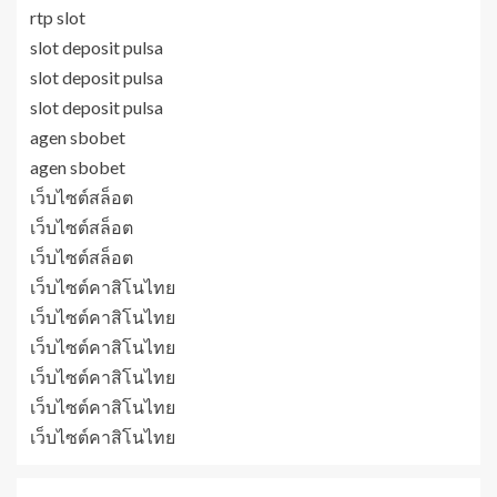
rtp slot
slot deposit pulsa
slot deposit pulsa
slot deposit pulsa
agen sbobet
agen sbobet
เว็บไซต์สล็อต
เว็บไซต์สล็อต
เว็บไซต์สล็อต
เว็บไซต์คาสิโนไทย
เว็บไซต์คาสิโนไทย
เว็บไซต์คาสิโนไทย
เว็บไซต์คาสิโนไทย
เว็บไซต์คาสิโนไทย
เว็บไซต์คาสิโนไทย