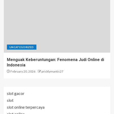
UNCATEGORIZED
Menguak Keberuntungan: Fenomena Judi Online di
Indonesia
February 20, 2026
pricklymantis27
slot gacor
slot
slot online terpercaya
slot online