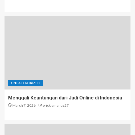
UNCATEGORIZED
Menggali Keuntungan dari Judi Online di Indonesia
March 7, 2026
pricklymantis27