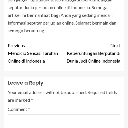
seputar dunia perjudian online di Indonesia. Semoga
artikel ini bermanfaat bagi Anda yang sedang mencari
informasi seputar perjudian online. Selamat bermain dan
semoga beruntung!
Previous
Next
Mencicip Sensasi Taruhan
Keberuntungan Berputar di
Online di Indonesia
Dunia Judi Online Indonesia
Leave a Reply
Your email address will not be published.
Required fields
are marked
*
Comment
*