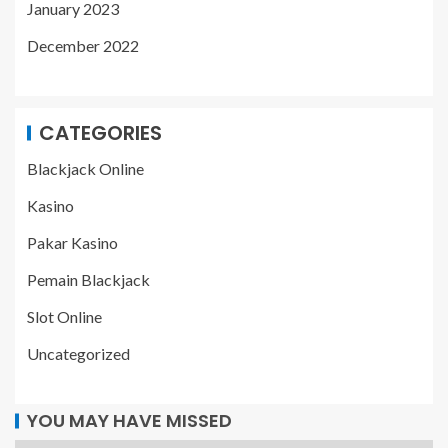
January 2023
December 2022
CATEGORIES
Blackjack Online
Kasino
Pakar Kasino
Pemain Blackjack
Slot Online
Uncategorized
YOU MAY HAVE MISSED