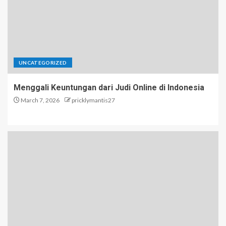
UNCATEGORIZED
Menggali Keuntungan dari Judi Online di Indonesia
March 7, 2026
pricklymantis27