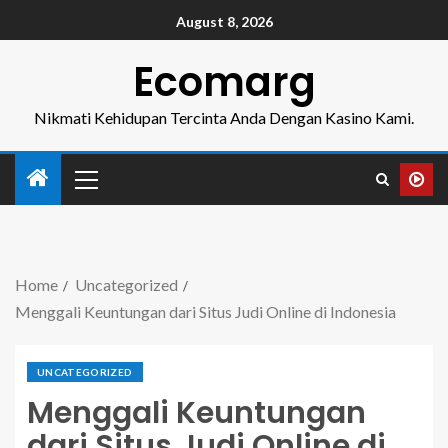
August 8, 2026
Ecomarg
Nikmati Kehidupan Tercinta Anda Dengan Kasino Kami.
Home
Uncategorized
Menggali Keuntungan dari Situs Judi Online di Indonesia
UNCATEGORIZED
Menggali Keuntungan
dari Situs Judi Online di