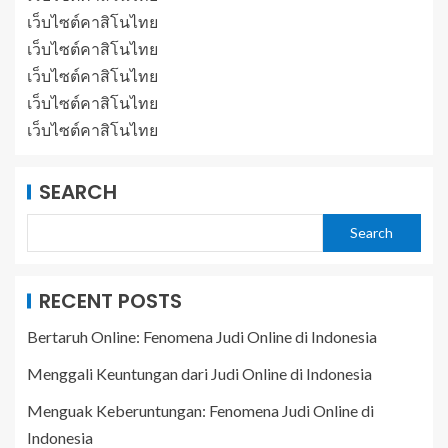
เว็บไซต์คาสิโนไทย
เว็บไซต์คาสิโนไทย
เว็บไซต์คาสิโนไทย
เว็บไซต์คาสิโนไทย
เว็บไซต์คาสิโนไทย
SEARCH
Search
RECENT POSTS
Bertaruh Online: Fenomena Judi Online di Indonesia
Menggali Keuntungan dari Judi Online di Indonesia
Menguak Keberuntungan: Fenomena Judi Online di
Indonesia