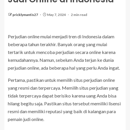
pricklymantis27
May 7, 2024
2 min read
Perjudian online mulai menjadi tren di Indonesia dalam
beberapa tahun terakhir. Banyak orang yang mulai
tertarik untuk mencoba perjudian secara online karena
kemudahannya. Namun, sebelum Anda terjun ke dunia
perjudian online, ada beberapa hal yang perlu Anda ingat.
Pertama, pastikan untuk memilih situs perjudian online
yang resmi dan terpercaya. Memilih situs perjudian yang
tidak terpercaya dapat berisiko karena uang Anda bisa
hilang begitu saja. Pastikan situs tersebut memiliki lisensi
resmi dan memiliki reputasi yang baik di kalangan para
pemain judi online.