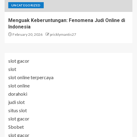
UNCATEGORIZED
Menguak Keberuntungan: Fenomena Judi Online di
Indonesia
February 20, 2026
pricklymantis27
slot gacor
slot
slot online terpercaya
slot online
dorahoki
judi slot
situs slot
slot gacor
Sbobet
slot gacor