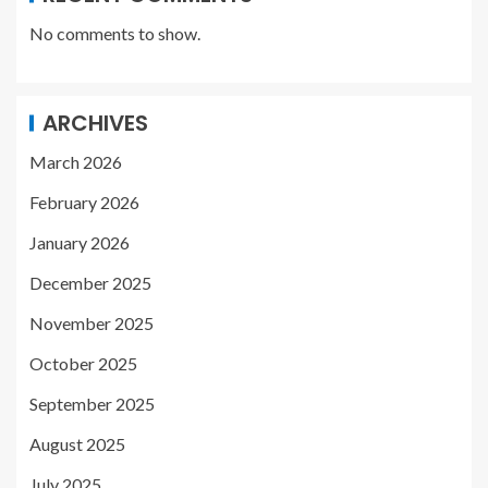
No comments to show.
ARCHIVES
March 2026
February 2026
January 2026
December 2025
November 2025
October 2025
September 2025
August 2025
July 2025