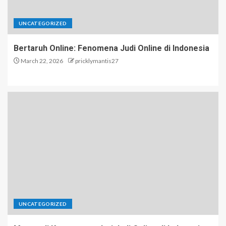
UNCATEGORIZED
Bertaruh Online: Fenomena Judi Online di Indonesia
March 22, 2026
pricklymantis27
UNCATEGORIZED