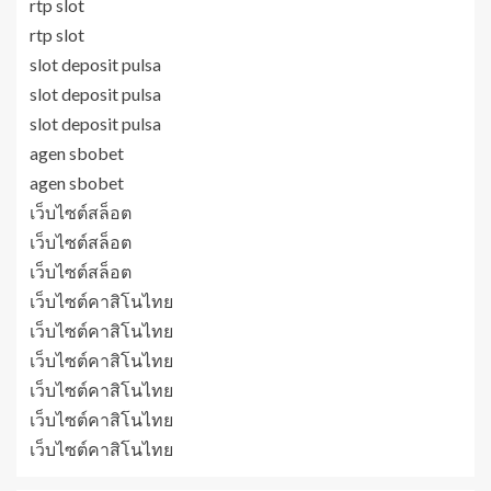
rtp slot
rtp slot
slot deposit pulsa
slot deposit pulsa
slot deposit pulsa
agen sbobet
agen sbobet
เว็บไซต์สล็อต
เว็บไซต์สล็อต
เว็บไซต์สล็อต
เว็บไซต์คาสิโนไทย
เว็บไซต์คาสิโนไทย
เว็บไซต์คาสิโนไทย
เว็บไซต์คาสิโนไทย
เว็บไซต์คาสิโนไทย
เว็บไซต์คาสิโนไทย