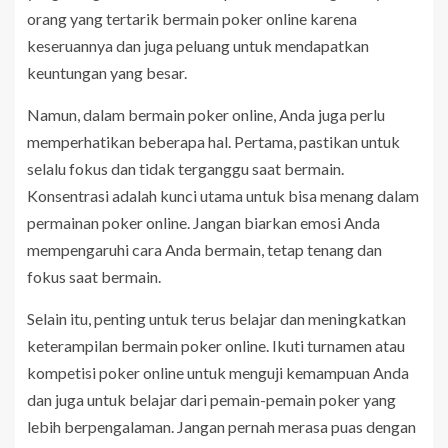
orang yang tertarik bermain poker online karena
keseruannya dan juga peluang untuk mendapatkan
keuntungan yang besar.
Namun, dalam bermain poker online, Anda juga perlu
memperhatikan beberapa hal. Pertama, pastikan untuk
selalu fokus dan tidak terganggu saat bermain.
Konsentrasi adalah kunci utama untuk bisa menang dalam
permainan poker online. Jangan biarkan emosi Anda
mempengaruhi cara Anda bermain, tetap tenang dan
fokus saat bermain.
Selain itu, penting untuk terus belajar dan meningkatkan
keterampilan bermain poker online. Ikuti turnamen atau
kompetisi poker online untuk menguji kemampuan Anda
dan juga untuk belajar dari pemain-pemain poker yang
lebih berpengalaman. Jangan pernah merasa puas dengan