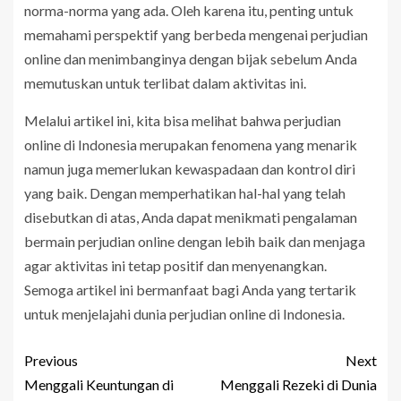
norma-norma yang ada. Oleh karena itu, penting untuk
memahami perspektif yang berbeda mengenai perjudian
online dan menimbanginya dengan bijak sebelum Anda
memutuskan untuk terlibat dalam aktivitas ini.
Melalui artikel ini, kita bisa melihat bahwa perjudian
online di Indonesia merupakan fenomena yang menarik
namun juga memerlukan kewaspadaan dan kontrol diri
yang baik. Dengan memperhatikan hal-hal yang telah
disebutkan di atas, Anda dapat menikmati pengalaman
bermain perjudian online dengan lebih baik dan menjaga
agar aktivitas ini tetap positif dan menyenangkan.
Semoga artikel ini bermanfaat bagi Anda yang tertarik
untuk menjelajahi dunia perjudian online di Indonesia.
Previous
Next
Menggali Keuntungan di
Menggali Rezeki di Dunia