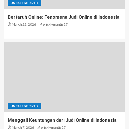
UNCATEGORIZED
Bertaruh Online: Fenomena Judi Online di Indonesia
March 22, 2026
pricklymantis27
UNCATEGORIZED
Menggali Keuntungan dari Judi Online di Indonesia
March 7, 2026
pricklymantis27