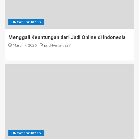
UNCATEGORIZED
Menggali Keuntungan dari Judi Online di Indonesia
March 7, 2026
pricklymantis27
UNCATEGORIZED