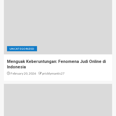
UNCATEGORIZED
Menguak Keberuntungan: Fenomena Judi Online di
Indonesia
February 20, 2026
pricklymantis27