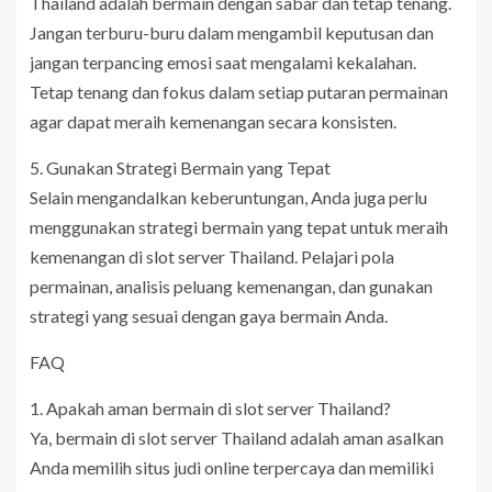
Thailand adalah bermain dengan sabar dan tetap tenang.
Jangan terburu-buru dalam mengambil keputusan dan
jangan terpancing emosi saat mengalami kekalahan.
Tetap tenang dan fokus dalam setiap putaran permainan
agar dapat meraih kemenangan secara konsisten.
5. Gunakan Strategi Bermain yang Tepat
Selain mengandalkan keberuntungan, Anda juga perlu
menggunakan strategi bermain yang tepat untuk meraih
kemenangan di slot server Thailand. Pelajari pola
permainan, analisis peluang kemenangan, dan gunakan
strategi yang sesuai dengan gaya bermain Anda.
FAQ
1. Apakah aman bermain di slot server Thailand?
Ya, bermain di slot server Thailand adalah aman asalkan
Anda memilih situs judi online terpercaya dan memiliki