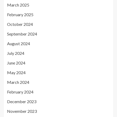
March 2025
February 2025
October 2024
September 2024
August 2024
July 2024
June 2024
May 2024
March 2024
February 2024
December 2023
November 2023