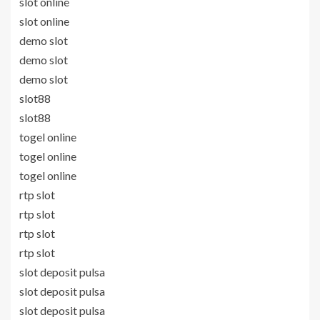
slot online
slot online
demo slot
demo slot
demo slot
slot88
slot88
togel online
togel online
togel online
rtp slot
rtp slot
rtp slot
rtp slot
slot deposit pulsa
slot deposit pulsa
slot deposit pulsa