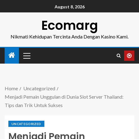
August 8, 2026
Ecomarg
Nikmati Kehidupan Tercinta Anda Dengan Kasino Kami.
Home
Uncategorized
Menjadi Pemain Unggulan di Dunia Slot Server Thailand:
Tips dan Trik Untuk Sukses
UNCATEGORIZED
Menjadi Pemain