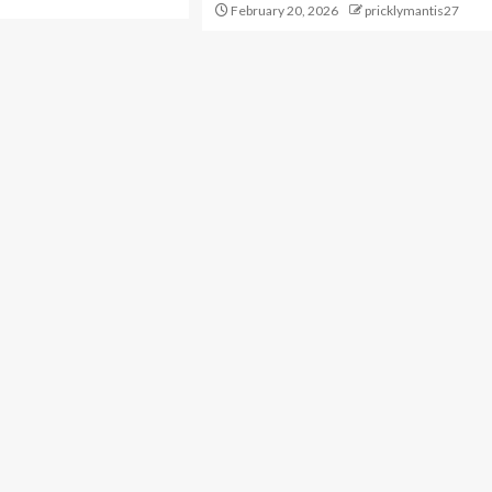
February 20, 2026
pricklymantis27