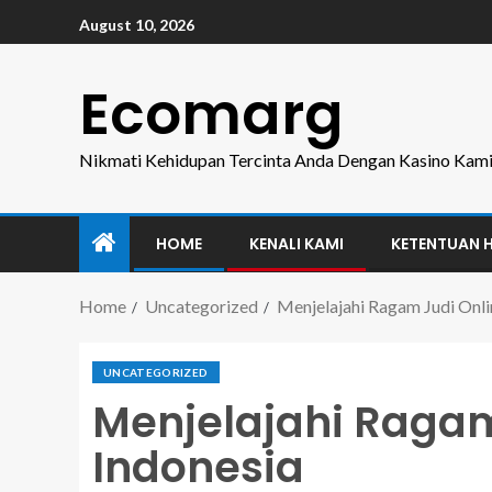
August 10, 2026
Ecomarg
Nikmati Kehidupan Tercinta Anda Dengan Kasino Kami
HOME
KENALI KAMI
KETENTUAN 
Home
Uncategorized
Menjelajahi Ragam Judi Onli
UNCATEGORIZED
Menjelajahi Ragam
Indonesia