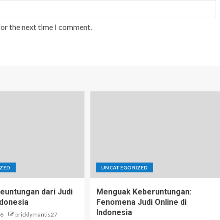
for the next time I comment.
ZED
UNCATEGORIZED
euntungan dari Judi
Menguak Keberuntungan:
ndonesia
Fenomena Judi Online di
Indonesia
26
pricklymantis27