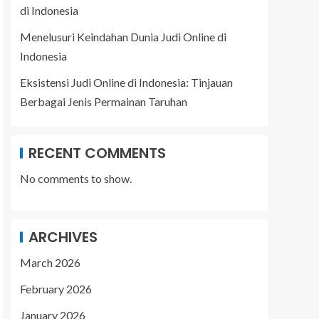
di Indonesia
Menelusuri Keindahan Dunia Judi Online di
Indonesia
Eksistensi Judi Online di Indonesia: Tinjauan
Berbagai Jenis Permainan Taruhan
RECENT COMMENTS
No comments to show.
ARCHIVES
March 2026
February 2026
January 2026