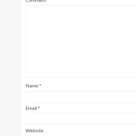
Name
*
Email
*
Website