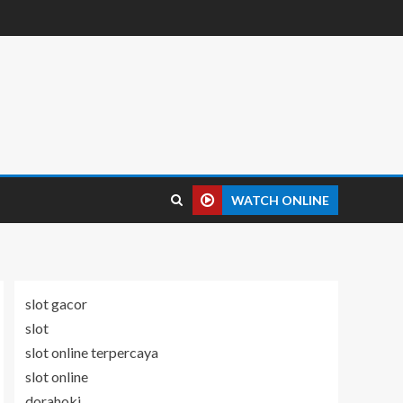
WATCH ONLINE
slot gacor
slot
slot online terpercaya
slot online
dorahoki