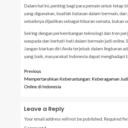
Dalam hal ini, penting bagi para pemain untuk tetap bij
yang digunakan, buatlah batasan dalam bermain, dan 
sebaiknya dijadikan sebagai hiburan semata, bukan 
Seiring dengan perkembangan teknologi dan tren perj
waspada dan berhati-hati dalam bermain judi online. 
Jangan biarkan diri Anda terjebak dalam lingkaran a
yang baik, masyarakat Indonesia dapat menghadapi t
Previous
Mempertaruhkan Keberuntungan: Keberagaman Jud
Online di Indonesia
Leave a Reply
Your email address will not be published.
Required fi
Comment
*