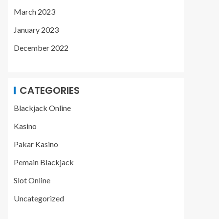
March 2023
January 2023
December 2022
CATEGORIES
Blackjack Online
Kasino
Pakar Kasino
Pemain Blackjack
Slot Online
Uncategorized