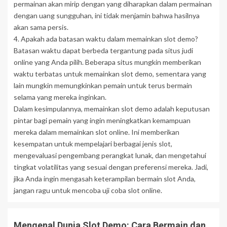
permainan akan mirip dengan yang diharapkan dalam permainan
dengan uang sungguhan, ini tidak menjamin bahwa hasilnya
akan sama persis.
4. Apakah ada batasan waktu dalam memainkan slot demo?
Batasan waktu dapat berbeda tergantung pada situs judi
online yang Anda pilih. Beberapa situs mungkin memberikan
waktu terbatas untuk memainkan slot demo, sementara yang
lain mungkin memungkinkan pemain untuk terus bermain
selama yang mereka inginkan.
Dalam kesimpulannya, memainkan slot demo adalah keputusan
pintar bagi pemain yang ingin meningkatkan kemampuan
mereka dalam memainkan slot online. Ini memberikan
kesempatan untuk mempelajari berbagai jenis slot,
mengevaluasi pengembang perangkat lunak, dan mengetahui
tingkat volatilitas yang sesuai dengan preferensi mereka. Jadi,
jika Anda ingin mengasah keterampilan bermain slot Anda,
jangan ragu untuk mencoba uji coba slot online.
Mengenal Dunia Slot Demo: Cara Bermain dan