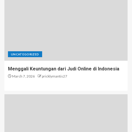
Eksistensi Judi Online di
Indonesia: Tinjauan Berbagai
Jenis Permainan Taruhan
5
Bertaruh Online: Fenomena Judi
Online di Indonesia
UNCATEGORIZED
1
Menggali Keuntungan dari Judi Online di Indonesia
March 7, 2026
pricklymantis27
Menggali Keuntungan dari Judi
Online di Indonesia
2
Menguak Keberuntungan:
Fenomena Judi Online di