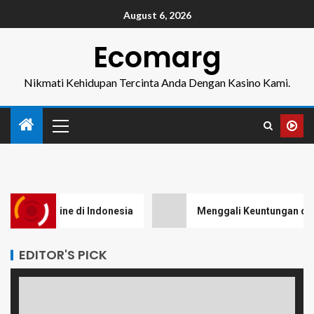
August 6, 2026
Ecomarg
Nikmati Kehidupan Tercinta Anda Dengan Kasino Kami.
i Online di Indonesia
Menggali Keuntungan dari Judi O
EDITOR'S PICK