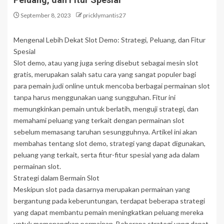
September 8, 2023
pricklymantis27
Mengenal Lebih Dekat Slot Demo: Strategi, Peluang, dan Fitur
Spesial
Slot demo, atau yang juga sering disebut sebagai mesin slot
gratis, merupakan salah satu cara yang sangat populer bagi
para pemain judi online untuk mencoba berbagai permainan slot
tanpa harus menggunakan uang sungguhan. Fitur ini
memungkinkan pemain untuk berlatih, menguji strategi, dan
memahami peluang yang terkait dengan permainan slot
sebelum memasang taruhan sesungguhnya. Artikel ini akan
membahas tentang slot demo, strategi yang dapat digunakan,
peluang yang terkait, serta fitur-fitur spesial yang ada dalam
permainan slot.
Strategi dalam Bermain Slot
Meskipun slot pada dasarnya merupakan permainan yang
bergantung pada keberuntungan, terdapat beberapa strategi
yang dapat membantu pemain meningkatkan peluang mereka
untuk memenangkan permainan. Beberapa strategi yang dapat