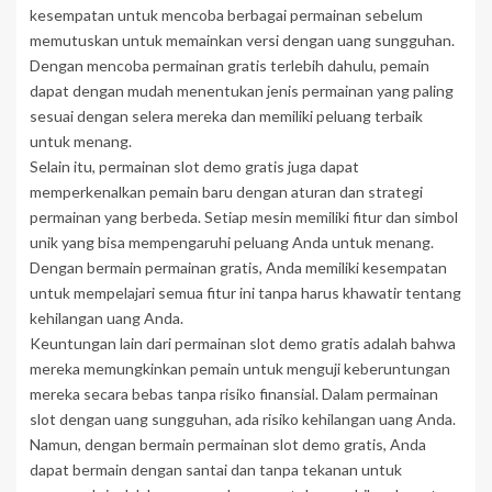
kesempatan untuk mencoba berbagai permainan sebelum
memutuskan untuk memainkan versi dengan uang sungguhan.
Dengan mencoba permainan gratis terlebih dahulu, pemain
dapat dengan mudah menentukan jenis permainan yang paling
sesuai dengan selera mereka dan memiliki peluang terbaik
untuk menang.
Selain itu, permainan slot demo gratis juga dapat
memperkenalkan pemain baru dengan aturan dan strategi
permainan yang berbeda. Setiap mesin memiliki fitur dan simbol
unik yang bisa mempengaruhi peluang Anda untuk menang.
Dengan bermain permainan gratis, Anda memiliki kesempatan
untuk mempelajari semua fitur ini tanpa harus khawatir tentang
kehilangan uang Anda.
Keuntungan lain dari permainan slot demo gratis adalah bahwa
mereka memungkinkan pemain untuk menguji keberuntungan
mereka secara bebas tanpa risiko finansial. Dalam permainan
slot dengan uang sungguhan, ada risiko kehilangan uang Anda.
Namun, dengan bermain permainan slot demo gratis, Anda
dapat bermain dengan santai dan tanpa tekanan untuk