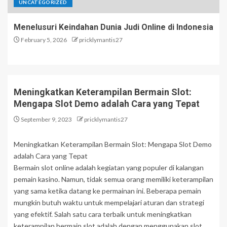
UNCATEGORIZED
Menelusuri Keindahan Dunia Judi Online di Indonesia
February 5, 2026
pricklymantis27
Meningkatkan Keterampilan Bermain Slot:
Mengapa Slot Demo adalah Cara yang Tepat
September 9, 2023
pricklymantis27
Meningkatkan Keterampilan Bermain Slot: Mengapa Slot Demo
adalah Cara yang Tepat
Bermain slot online adalah kegiatan yang populer di kalangan
pemain kasino. Namun, tidak semua orang memiliki keterampilan
yang sama ketika datang ke permainan ini. Beberapa pemain
mungkin butuh waktu untuk mempelajari aturan dan strategi
yang efektif. Salah satu cara terbaik untuk meningkatkan
keterampilan bermain slot adalah dengan menggunakan slot