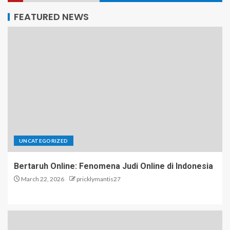
FEATURED NEWS
Menggali Keuntungan dari Judi
Online di Indonesia
2
Menguak Keberuntungan:
Fenomena Judi Online di
Indonesia
3
UNCATEGORIZED
Bertaruh Online: Fenomena Judi Online di Indonesia
Menelusuri Keindahan Dunia
March 22, 2026
pricklymantis27
Judi Online di Indonesia
4