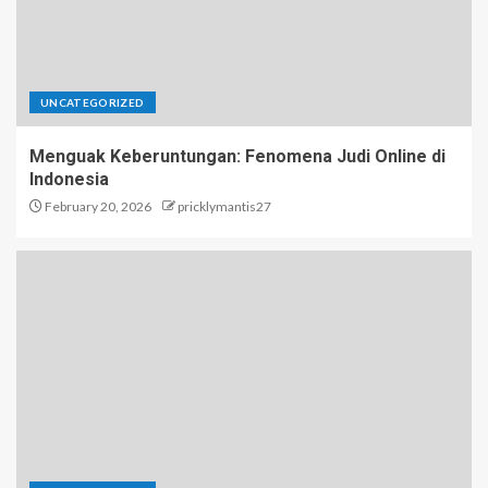
Indonesia
3
UNCATEGORIZED
Menelusuri Keindahan Dunia
Menguak Keberuntungan: Fenomena Judi Online di
Judi Online di Indonesia
Indonesia
4
February 20, 2026
pricklymantis27
Eksistensi Judi Online di
Indonesia: Tinjauan Berbagai
Jenis Permainan Taruhan
5