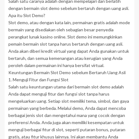
Salah satu caranya adalah dengan mempelajari dan berlatih
dengan bermain slot demo sebelum bertaruh dengan uang asli.
Apa itu Slot Demo?
Slot demo, atau dengan kata lain, permainan gratis adalah mode
bermain yang disediakan oleh sebagian besar penyedia
perangkat lunak kasino online. Slot demo ini memungkinkan
pemain bermain slot tanpa harus bertaruh dengan uang asli.
Anda akan diberi kredit virtual yang dapat Anda gunakan untuk
bertaruh, dan semua kemenangan atau kerugian yang Anda
peroleh dalam permainan ini hanya bersifat virtual.
Keuntungan Bermain Slot Demo sebelum Bertaruh Uang Asli
1. Menguji Fitur dan Fungsi Slot
Salah satu keuntungan utama dari bermain slot demo adalah
Anda dapat menguji fitur dan fungsi slot tanpa harus
mengeluarkan uang. Setiap slot memiliki tema, simbol, dan gaya
permainan yang berbeda. Melalui demo, Anda dapat mencoba
berbagai jenis slot dan mengetahui mana yang cocok dengan
preferensi Anda. Anda juga akan memiliki kesempatan untuk
menguji berbagai fitur di slot, seperti putaran bonus, putaran
gratis, atau fitur khusus lainnya. Ini akan membantu Anda