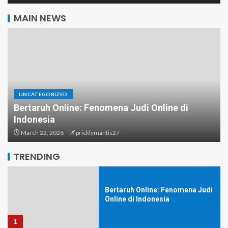
MAIN NEWS
UNCATEGORIZED
Bertaruh Online: Fenomena Judi Online di
Eksistensi Judi Online di
Indonesia
Indonesia: Tinjauan Berbagai
March 22, 2026
pricklymantis27
Jenis Permainan Taruhan
5
TRENDING
Bertaruh Online: Fenomena Judi
Online di Indonesia
1