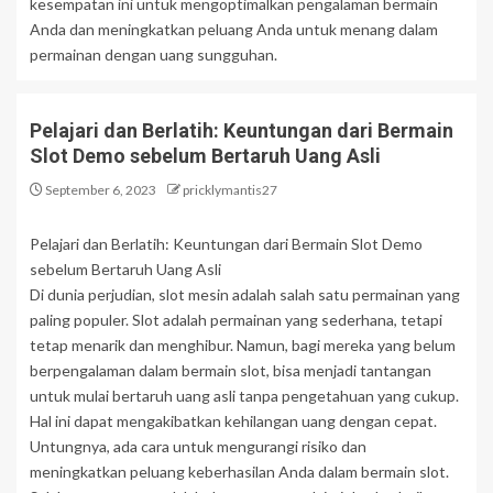
kesempatan ini untuk mengoptimalkan pengalaman bermain
Anda dan meningkatkan peluang Anda untuk menang dalam
permainan dengan uang sungguhan.
Pelajari dan Berlatih: Keuntungan dari Bermain
Slot Demo sebelum Bertaruh Uang Asli
September 6, 2023
pricklymantis27
Pelajari dan Berlatih: Keuntungan dari Bermain Slot Demo
sebelum Bertaruh Uang Asli
Di dunia perjudian, slot mesin adalah salah satu permainan yang
paling populer. Slot adalah permainan yang sederhana, tetapi
tetap menarik dan menghibur. Namun, bagi mereka yang belum
berpengalaman dalam bermain slot, bisa menjadi tantangan
untuk mulai bertaruh uang asli tanpa pengetahuan yang cukup.
Hal ini dapat mengakibatkan kehilangan uang dengan cepat.
Untungnya, ada cara untuk mengurangi risiko dan
meningkatkan peluang keberhasilan Anda dalam bermain slot.