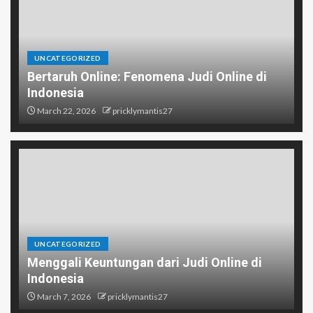
UNCATEGORIZED
Bertaruh Online: Fenomena Judi Online di
Indonesia
March 22, 2026
pricklymantis27
UNCATEGORIZED
Menggali Keuntungan dari Judi Online di
Indonesia
March 7, 2026
pricklymantis27