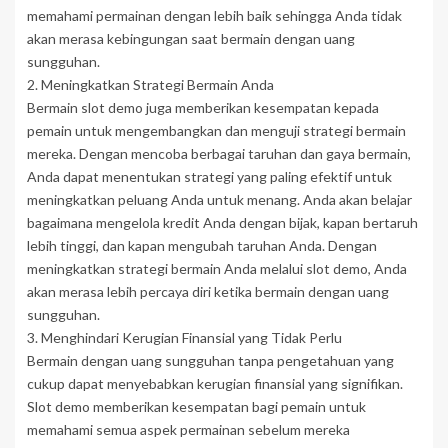
memahami permainan dengan lebih baik sehingga Anda tidak
akan merasa kebingungan saat bermain dengan uang
sungguhan.
2. Meningkatkan Strategi Bermain Anda
Bermain slot demo juga memberikan kesempatan kepada
pemain untuk mengembangkan dan menguji strategi bermain
mereka. Dengan mencoba berbagai taruhan dan gaya bermain,
Anda dapat menentukan strategi yang paling efektif untuk
meningkatkan peluang Anda untuk menang. Anda akan belajar
bagaimana mengelola kredit Anda dengan bijak, kapan bertaruh
lebih tinggi, dan kapan mengubah taruhan Anda. Dengan
meningkatkan strategi bermain Anda melalui slot demo, Anda
akan merasa lebih percaya diri ketika bermain dengan uang
sungguhan.
3. Menghindari Kerugian Finansial yang Tidak Perlu
Bermain dengan uang sungguhan tanpa pengetahuan yang
cukup dapat menyebabkan kerugian finansial yang signifikan.
Slot demo memberikan kesempatan bagi pemain untuk
memahami semua aspek permainan sebelum mereka