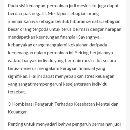
Pada sisi keuangan, permainan judi mesin slot juga dapat
berdampak negatif. Meskipun sebagian orang
memainkannya sebagai bentuk hiburan semata, sebagian
besar orang tergoda untuk terus bermain dengan harapan
mendapatkan keuntungan finansial. Sayangnya,
kebanyakan orang mengalami kekalahan daripada
kemenangan dalam permainan ini. Seiring berjalannya
waktu, banyak individu yang bermain mesin slot secara
terus-menerus mengalami kerugian finansial yang
signifikan. Hal ini dapat menyebabkan stres keuangan
yang sangat mempengaruhi kesejahteraan individu
tersebut.
3. Kombinasi Pengaruh Terhadap Kesehatan Mental dan
Keuangan
Penting untuk menyadari bahwa pengaruh permainan judi