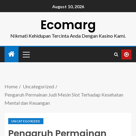
August 10, 2026
Ecomarg
Nikmati Kehidupan Tercinta Anda Dengan Kasino Kami.
Home
Uncategorized
Pengaruh Permainan Judi Mesin Slot Terhadap Kesehatan
Mental dan Keuangan
UNCATEGORIZED
Pengaruh Permainan