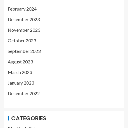
February 2024
December 2023
November 2023
October 2023
September 2023
August 2023
March 2023
January 2023
December 2022
CATEGORIES