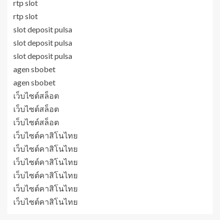
rtp slot
rtp slot
slot deposit pulsa
slot deposit pulsa
slot deposit pulsa
agen sbobet
agen sbobet
เว็บไซต์สล็อต
เว็บไซต์สล็อต
เว็บไซต์สล็อต
เว็บไซต์คาสิโนไทย
เว็บไซต์คาสิโนไทย
เว็บไซต์คาสิโนไทย
เว็บไซต์คาสิโนไทย
เว็บไซต์คาสิโนไทย
เว็บไซต์คาสิโนไทย