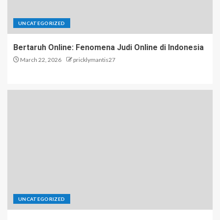
UNCATEGORIZED
Bertaruh Online: Fenomena Judi Online di Indonesia
March 22, 2026
pricklymantis27
UNCATEGORIZED