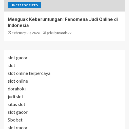
UNCATEGORIZED
Menguak Keberuntungan: Fenomena Judi Online di
Indonesia
February 20, 2026
pricklymantis27
slot gacor
slot
slot online terpercaya
slot online
dorahoki
judi slot
situs slot
slot gacor
Sbobet
slot gacor