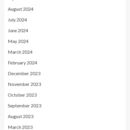
August 2024
July 2024
June 2024
May 2024
March 2024
February 2024
December 2023
November 2023
October 2023
September 2023
August 2023
March 2023