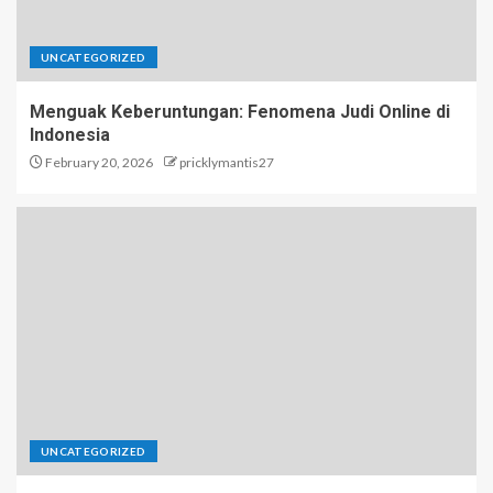
UNCATEGORIZED
Menguak Keberuntungan: Fenomena Judi Online di
Indonesia
February 20, 2026
pricklymantis27
UNCATEGORIZED