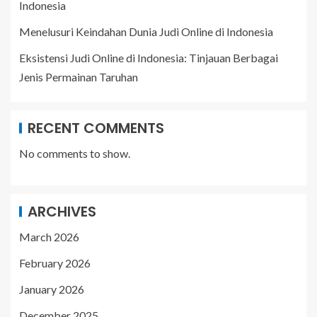
Indonesia
Menelusuri Keindahan Dunia Judi Online di Indonesia
Eksistensi Judi Online di Indonesia: Tinjauan Berbagai
Jenis Permainan Taruhan
RECENT COMMENTS
No comments to show.
ARCHIVES
March 2026
February 2026
January 2026
December 2025