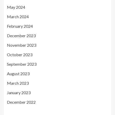
May 2024
March 2024
February 2024
December 2023
November 2023
October 2023
September 2023
August 2023
March 2023
January 2023
December 2022