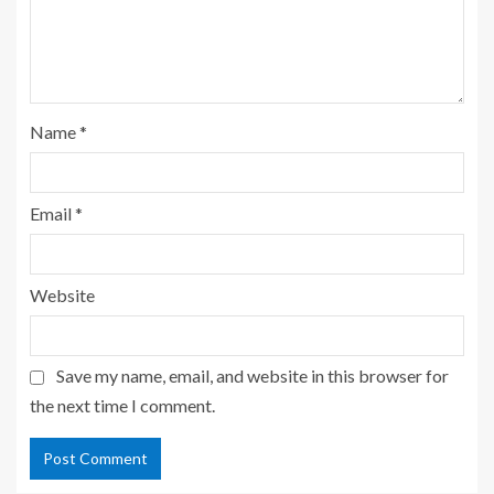
Name
*
Email
*
Website
Save my name, email, and website in this browser for
the next time I comment.