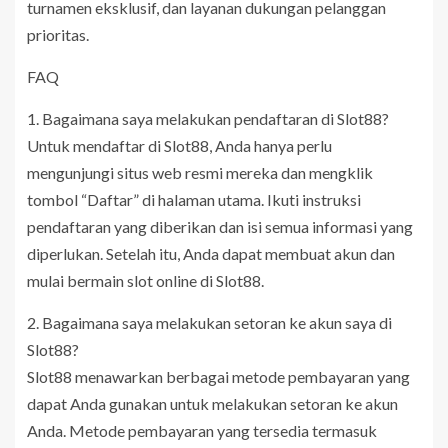
turnamen eksklusif, dan layanan dukungan pelanggan
prioritas.
FAQ
1. Bagaimana saya melakukan pendaftaran di Slot88?
Untuk mendaftar di Slot88, Anda hanya perlu
mengunjungi situs web resmi mereka dan mengklik
tombol “Daftar” di halaman utama. Ikuti instruksi
pendaftaran yang diberikan dan isi semua informasi yang
diperlukan. Setelah itu, Anda dapat membuat akun dan
mulai bermain slot online di Slot88.
2. Bagaimana saya melakukan setoran ke akun saya di
Slot88?
Slot88 menawarkan berbagai metode pembayaran yang
dapat Anda gunakan untuk melakukan setoran ke akun
Anda. Metode pembayaran yang tersedia termasuk