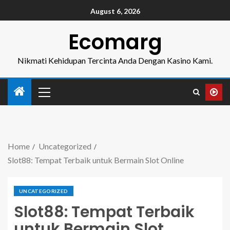
August 6, 2026
Ecomarg
Nikmati Kehidupan Tercinta Anda Dengan Kasino Kami.
Home
Uncategorized
Slot88: Tempat Terbaik untuk Bermain Slot Online
UNCATEGORIZED
Slot88: Tempat Terbaik
untuk Bermain Slot