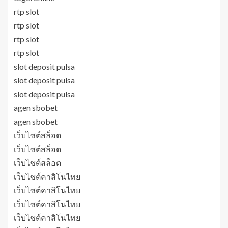
rtp slot
rtp slot
rtp slot
rtp slot
slot deposit pulsa
slot deposit pulsa
slot deposit pulsa
agen sbobet
agen sbobet
เว็บไซต์สล็อต
เว็บไซต์สล็อต
เว็บไซต์สล็อต
เว็บไซต์คาสิโนไทย
เว็บไซต์คาสิโนไทย
เว็บไซต์คาสิโนไทย
เว็บไซต์คาสิโนไทย