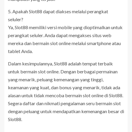
5. Apakah Slot88 dapat diakses melalui perangkat
seluler?
Ya, Slot88 memiliki versi mobile yang dioptimalkan untuk
perangkat seluler. Anda dapat mengakses situs web
mereka dan bermain slot online melalui smartphone atau
tablet Anda.
Dalam kesimpulannya, Slot88 adalah tempat terbaik
untuk bermain slot online. Dengan berbagai permainan
yang menarik, peluang kemenangan yang tinggi,
keamanan yang kuat, dan bonus yang menarik, tidak ada
alasan untuk tidak mencoba bermain slot online di Slot88.
Segera daftar dan nikmati pengalaman seru bermain slot
dengan peluang untuk mendapatkan kemenangan besar di
Slot88.