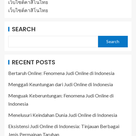
เว็บไซต์คาสิโนไทย
เว็บไซต์คาสิโนไทย
SEARCH
Search
RECENT POSTS
Bertaruh Online: Fenomena Judi Online di Indonesia
Menggali Keuntungan dari Judi Online di Indonesia
Menguak Keberuntungan: Fenomena Judi Online di
Indonesia
Menelusuri Keindahan Dunia Judi Online di Indonesia
Eksistensi Judi Online di Indonesia: Tinjauan Berbagai
Jenis Permainan Taruhan