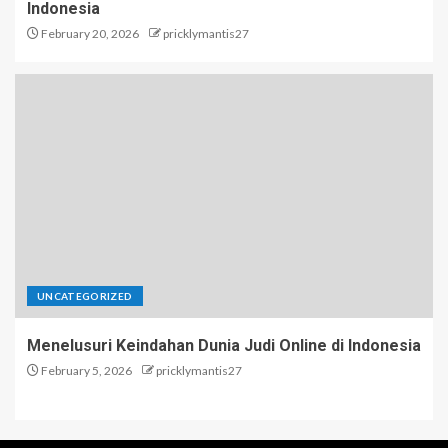
Indonesia
February 20, 2026
pricklymantis27
UNCATEGORIZED
Menelusuri Keindahan Dunia Judi Online di Indonesia
February 5, 2026
pricklymantis27