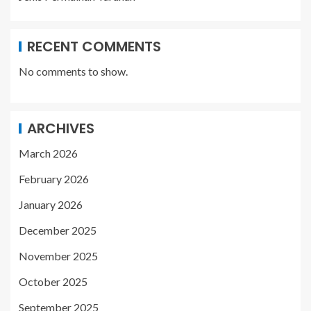
RECENT COMMENTS
No comments to show.
ARCHIVES
March 2026
February 2026
January 2026
December 2025
November 2025
October 2025
September 2025