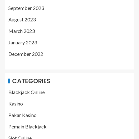
September 2023
August 2023
March 2023
January 2023
December 2022
CATEGORIES
Blackjack Online
Kasino
Pakar Kasino
Pemain Blackjack
Slot Online