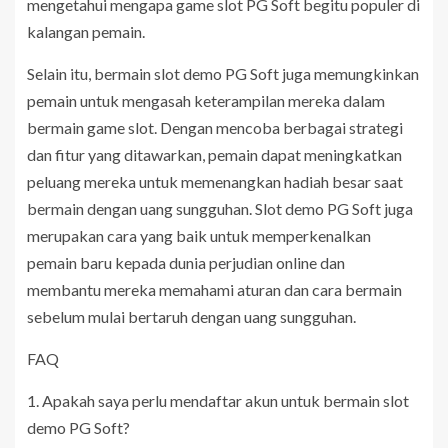
mengetahui mengapa game slot PG Soft begitu populer di
kalangan pemain.
Selain itu, bermain slot demo PG Soft juga memungkinkan
pemain untuk mengasah keterampilan mereka dalam
bermain game slot. Dengan mencoba berbagai strategi
dan fitur yang ditawarkan, pemain dapat meningkatkan
peluang mereka untuk memenangkan hadiah besar saat
bermain dengan uang sungguhan. Slot demo PG Soft juga
merupakan cara yang baik untuk memperkenalkan
pemain baru kepada dunia perjudian online dan
membantu mereka memahami aturan dan cara bermain
sebelum mulai bertaruh dengan uang sungguhan.
FAQ
1. Apakah saya perlu mendaftar akun untuk bermain slot
demo PG Soft?