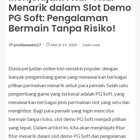
Menarik dalam Slot Demo
PG Soft: Pengalaman
Bermain Tanpa Risiko!
pricklymantis27
March 15, 2024
3 min read
Dunia perjudian online kini semakin populer, dengan
banyak pengembang game yang menawarkan berbagai
pilihan permainan menarik untuk para pemain. Salah satu
pengembang game yang terkenal adalah PG Soft, yang
menawarkan berbagai jenis permainan slot yang seru dan
menghibur. Bagi para pemain yang ingin mencoba
bermain tanpa risiko, slot demo PG Soft menjadi pilihan
yang tepat. Dalam artikel ini, kita akan menjelajahi fitur-
fitur menarik dalam slot demo PG Soft dan pengalaman