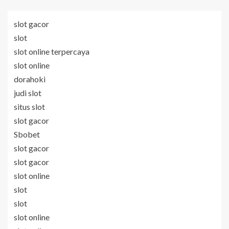
slot gacor
slot
slot online terpercaya
slot online
dorahoki
judi slot
situs slot
slot gacor
Sbobet
slot gacor
slot gacor
slot online
slot
slot
slot online