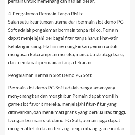
pemain untuk memenangkan hadiah besar.
4. Pengalaman Bermain Tanpa Risiko
Salah satu keuntungan utama dari bermain slot demo PG
Soft adalah pengalaman bermain tanpa risiko. Pemain
dapat menjelajahi berbagai fitur tanpa harus khawatir
kehilangan uang. Hal ini memungkinkan pemain untuk
mengasah keterampilan mereka, mencoba strategi baru,
dan menikmati permainan tanpa tekanan.
Pengalaman Bermain Slot Demo PG Soft
Bermain slot demo PG Soft adalah pengalaman yang
menyenangkan dan menghibur. Pemain dapat memilih
game slot favorit mereka, menjelajahi fitur-fitur yang
ditawarkan, dan menikmati grafis yang berkualitas tinggi.
Dengan bermain slot demo PG Soft, pemain juga dapat
mengenal lebih dalam tentang pengembang game ini dan